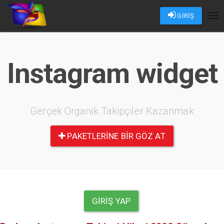
GİRİŞ
Tog
nav
Instagram widget
Gerçek Organik Takipçiler Kazanmak
PAKETLERINE BIR GÖZ AT
GIRIŞ YAP