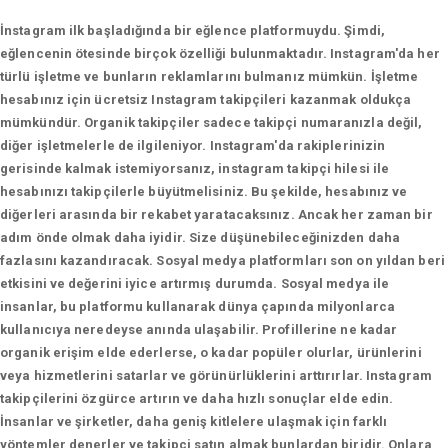
İnstagram ilk başladığında bir eğlence platformuydu. Şimdi,
eğlencenin ötesinde birçok özelliği bulunmaktadır. Instagram'da her
türlü işletme ve bunların reklamlarını bulmanız mümkün. İşletme
hesabınız için ücretsiz Instagram takipçileri kazanmak oldukça
mümkündür. Organik takipçiler sadece takipçi numaranızla değil,
diğer işletmelerle de ilgileniyor. Instagram'da rakiplerinizin
gerisinde kalmak istemiyorsanız, instagram takipçi hilesi ile
hesabınızı takipçilerle büyütmelisiniz. Bu şekilde, hesabınız ve
diğerleri arasında bir rekabet yaratacaksınız. Ancak her zaman bir
adım önde olmak daha iyidir. Size düşünebileceğinizden daha
fazlasını kazandıracak. Sosyal medya platformları son on yıldan beri
etkisini ve değerini iyice artırmış durumda. Sosyal medya ile
insanlar, bu platformu kullanarak dünya çapında milyonlarca
kullanıcıya neredeyse anında ulaşabilir. Profillerine ne kadar
organik erişim elde ederlerse, o kadar popüler olurlar, ürünlerini
veya hizmetlerini satarlar ve görünürlüklerini arttırırlar. Instagram
takipçilerini özgürce artırın ve daha hızlı sonuçlar elde edin.
İnsanlar ve şirketler, daha geniş kitlelere ulaşmak için farklı
yöntemler denerler ve takipçi satın almak bunlardan biridir. Onlara