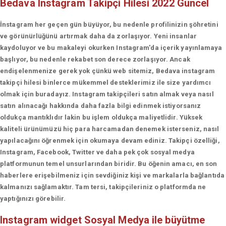
Bedava Instagram Takipçi Hilesi 2022 Güncel
İnstagram her geçen gün büyüyor, bu nedenle profilinizin şöhretini
ve görünürlüğünü artırmak daha da zorlaşıyor. Yeni insanlar
kaydoluyor ve bu makaleyi okurken Instagram'da içerik yayınlamaya
başlıyor, bu nedenle rekabet son derece zorlaşıyor. Ancak
endişelenmenize gerek yok çünkü web sitemiz, Bedava instagram
takipçi hilesi binlerce mükemmel desteklerimiz ile size yardımcı
olmak için buradayız. Instagram takipçileri satın almak veya nasıl
satın alınacağı hakkında daha fazla bilgi edinmek istiyorsanız
oldukça mantıklıdır lakin bu işlem oldukça maliyetlidir. Yüksek
kaliteli ürünümüzü hiç para harcamadan denemek isterseniz, nasıl
yapılacağını öğrenmek için okumaya devam ediniz. Takipçi özelliği,
Instagram, Facebook, Twitter ve daha pek çok sosyal medya
platformunun temel unsurlarından biridir. Bu öğenin amacı, en son
haberlere erişebilmeniz için sevdiğiniz kişi ve markalarla bağlantıda
kalmanızı sağlamaktır. Tam tersi, takipçileriniz o platformda ne
yaptığınızı görebilir.
Instagram widget
Sosyal Medya ile büyütme