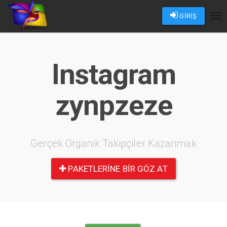
GİRİŞ
Tog
nav
Instagram
zynpzeze
Gerçek Organik Takipçiler Kazanmak
PAKETLERINE BIR GÖZ AT