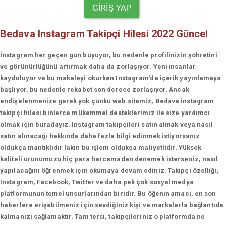
GIRIŞ YAP
Bedava Instagram Takipçi Hilesi 2022 Güncel
İnstagram her geçen gün büyüyor, bu nedenle profilinizin şöhretini
ve görünürlüğünü artırmak daha da zorlaşıyor. Yeni insanlar
kaydoluyor ve bu makaleyi okurken Instagram'da içerik yayınlamaya
başlıyor, bu nedenle rekabet son derece zorlaşıyor. Ancak
endişelenmenize gerek yok çünkü web sitemiz, Bedava instagram
takipçi hilesi binlerce mükemmel desteklerimiz ile size yardımcı
olmak için buradayız. Instagram takipçileri satın almak veya nasıl
satın alınacağı hakkında daha fazla bilgi edinmek istiyorsanız
oldukça mantıklıdır lakin bu işlem oldukça maliyetlidir. Yüksek
kaliteli ürünümüzü hiç para harcamadan denemek isterseniz, nasıl
yapılacağını öğrenmek için okumaya devam ediniz. Takipçi özelliği,
Instagram, Facebook, Twitter ve daha pek çok sosyal medya
platformunun temel unsurlarından biridir. Bu öğenin amacı, en son
haberlere erişebilmeniz için sevdiğiniz kişi ve markalarla bağlantıda
kalmanızı sağlamaktır. Tam tersi, takipçileriniz o platformda ne