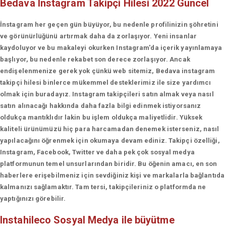
Bedava Instagram Takipçi Hilesi 2022 Güncel
İnstagram her geçen gün büyüyor, bu nedenle profilinizin şöhretini
ve görünürlüğünü artırmak daha da zorlaşıyor. Yeni insanlar
kaydoluyor ve bu makaleyi okurken Instagram'da içerik yayınlamaya
başlıyor, bu nedenle rekabet son derece zorlaşıyor. Ancak
endişelenmenize gerek yok çünkü web sitemiz, Bedava instagram
takipçi hilesi binlerce mükemmel desteklerimiz ile size yardımcı
olmak için buradayız. Instagram takipçileri satın almak veya nasıl
satın alınacağı hakkında daha fazla bilgi edinmek istiyorsanız
oldukça mantıklıdır lakin bu işlem oldukça maliyetlidir. Yüksek
kaliteli ürünümüzü hiç para harcamadan denemek isterseniz, nasıl
yapılacağını öğrenmek için okumaya devam ediniz. Takipçi özelliği,
Instagram, Facebook, Twitter ve daha pek çok sosyal medya
platformunun temel unsurlarından biridir. Bu öğenin amacı, en son
haberlere erişebilmeniz için sevdiğiniz kişi ve markalarla bağlantıda
kalmanızı sağlamaktır. Tam tersi, takipçileriniz o platformda ne
yaptığınızı görebilir.
Instahileco
Sosyal Medya ile büyütme