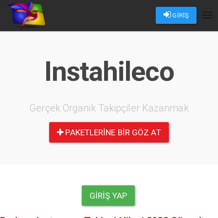
GİRİŞ
Tog
nav
Instahileco
Gerçek Organik Takipçiler Kazanmak
PAKETLERINE BIR GÖZ AT
GIRIŞ YAP