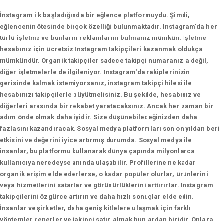
İnstagram ilk başladığında bir eğlence platformuydu. Şimdi,
eğlencenin ötesinde birçok özelliği bulunmaktadır. Instagram'da her
türlü işletme ve bunların reklamlarını bulmanız mümkün. İşletme
hesabınız için ücretsiz Instagram takipçileri kazanmak oldukça
mümkündür. Organik takipçiler sadece takipçi numaranızla değil,
diğer işletmelerle de ilgileniyor. Instagram'da rakiplerinizin
gerisinde kalmak istemiyorsanız, instagram takipçi hilesi ile
hesabınızı takipçilerle büyütmelisiniz. Bu şekilde, hesabınız ve
diğerleri arasında bir rekabet yaratacaksınız. Ancak her zaman bir
adım önde olmak daha iyidir. Size düşünebileceğinizden daha
fazlasını kazandıracak. Sosyal medya platformları son on yıldan beri
etkisini ve değerini iyice artırmış durumda. Sosyal medya ile
insanlar, bu platformu kullanarak dünya çapında milyonlarca
kullanıcıya neredeyse anında ulaşabilir. Profillerine ne kadar
organik erişim elde ederlerse, o kadar popüler olurlar, ürünlerini
veya hizmetlerini satarlar ve görünürlüklerini arttırırlar. Instagram
takipçilerini özgürce artırın ve daha hızlı sonuçlar elde edin.
İnsanlar ve şirketler, daha geniş kitlelere ulaşmak için farklı
yöntemler denerler ve takipçi satın almak bunlardan biridir. Onlara