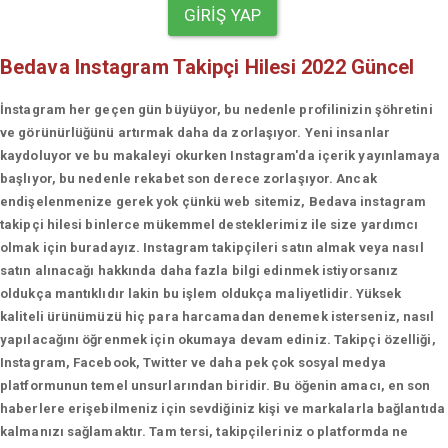
GIRIŞ YAP
Bedava Instagram Takipçi Hilesi 2022 Güncel
İnstagram her geçen gün büyüyor, bu nedenle profilinizin şöhretini
ve görünürlüğünü artırmak daha da zorlaşıyor. Yeni insanlar
kaydoluyor ve bu makaleyi okurken Instagram'da içerik yayınlamaya
başlıyor, bu nedenle rekabet son derece zorlaşıyor. Ancak
endişelenmenize gerek yok çünkü web sitemiz, Bedava instagram
takipçi hilesi binlerce mükemmel desteklerimiz ile size yardımcı
olmak için buradayız. Instagram takipçileri satın almak veya nasıl
satın alınacağı hakkında daha fazla bilgi edinmek istiyorsanız
oldukça mantıklıdır lakin bu işlem oldukça maliyetlidir. Yüksek
kaliteli ürünümüzü hiç para harcamadan denemek isterseniz, nasıl
yapılacağını öğrenmek için okumaya devam ediniz. Takipçi özelliği,
Instagram, Facebook, Twitter ve daha pek çok sosyal medya
platformunun temel unsurlarından biridir. Bu öğenin amacı, en son
haberlere erişebilmeniz için sevdiğiniz kişi ve markalarla bağlantıda
kalmanızı sağlamaktır. Tam tersi, takipçileriniz o platformda ne