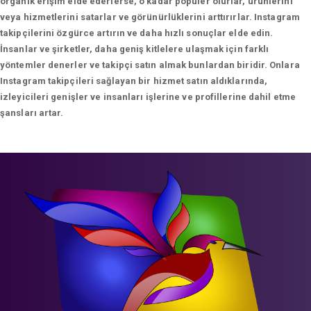
organik erişim elde ederlerse, o kadar popüler olurlar, ürünlerini
veya hizmetlerini satarlar ve görünürlüklerini arttırırlar. Instagram
takipçilerini özgürce artırın ve daha hızlı sonuçlar elde edin.
İnsanlar ve şirketler, daha geniş kitlelere ulaşmak için farklı
yöntemler denerler ve takipçi satın almak bunlardan biridir. Onlara
Instagram takipçileri sağlayan bir hizmet satın aldıklarında,
izleyicileri genişler ve insanları işlerine ve profillerine dahil etme
şansları artar.