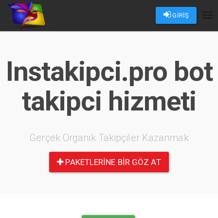
GİRİŞ
Tog
nav
Instakipci.pro bot
takipci hizmeti
Gerçek Organik Takipçiler Kazanmak
PAKETLERINE BIR GÖZ AT