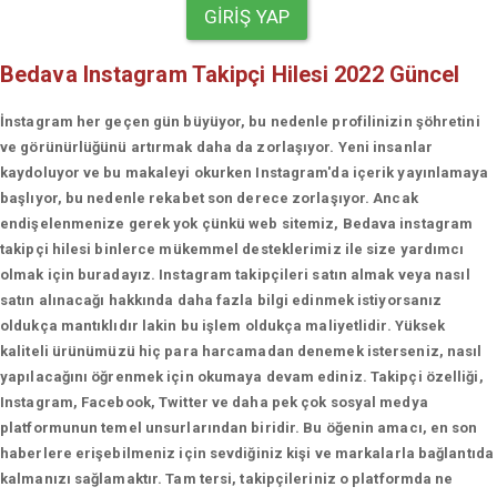
GIRIŞ YAP
Bedava Instagram Takipçi Hilesi 2022 Güncel
İnstagram her geçen gün büyüyor, bu nedenle profilinizin şöhretini
ve görünürlüğünü artırmak daha da zorlaşıyor. Yeni insanlar
kaydoluyor ve bu makaleyi okurken Instagram'da içerik yayınlamaya
başlıyor, bu nedenle rekabet son derece zorlaşıyor. Ancak
endişelenmenize gerek yok çünkü web sitemiz, Bedava instagram
takipçi hilesi binlerce mükemmel desteklerimiz ile size yardımcı
olmak için buradayız. Instagram takipçileri satın almak veya nasıl
satın alınacağı hakkında daha fazla bilgi edinmek istiyorsanız
oldukça mantıklıdır lakin bu işlem oldukça maliyetlidir. Yüksek
kaliteli ürünümüzü hiç para harcamadan denemek isterseniz, nasıl
yapılacağını öğrenmek için okumaya devam ediniz. Takipçi özelliği,
Instagram, Facebook, Twitter ve daha pek çok sosyal medya
platformunun temel unsurlarından biridir. Bu öğenin amacı, en son
haberlere erişebilmeniz için sevdiğiniz kişi ve markalarla bağlantıda
kalmanızı sağlamaktır. Tam tersi, takipçileriniz o platformda ne