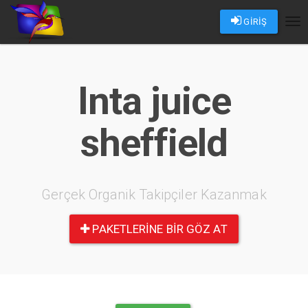
GİRİŞ
Tog
nav
Inta juice
sheffield
Gerçek Organik Takipçiler Kazanmak
PAKETLERINE BIR GÖZ AT