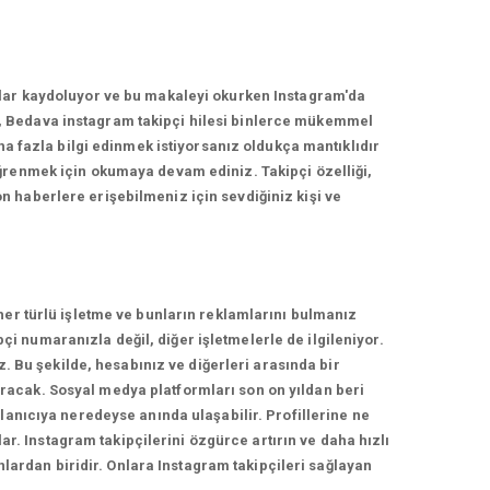
nlar kaydoluyor ve bu makaleyi okurken Instagram'da
, Bedava instagram takipçi hilesi binlerce mükemmel
ha fazla bilgi edinmek istiyorsanız oldukça mantıklıdır
ğrenmek için okumaya devam ediniz. Takipçi özelliği,
 haberlere erişebilmeniz için sevdiğiniz kişi ve
her türlü işletme ve bunların reklamlarını bulmanız
 numaranızla değil, diğer işletmelerle de ilgileniyor.
z. Bu şekilde, hesabınız ve diğerleri arasında bir
racak. Sosyal medya platformları son on yıldan beri
lanıcıya neredeyse anında ulaşabilir. Profillerine ne
ar. Instagram takipçilerini özgürce artırın ve daha hızlı
nlardan biridir. Onlara Instagram takipçileri sağlayan