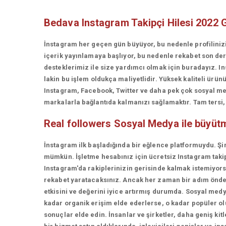
Bedava Instagram Takipçi Hilesi 2022 
İnstagram her geçen gün büyüyor, bu nedenle profiliniz
içerik yayınlamaya başlıyor, bu nedenle rekabet son d
desteklerimiz ile size yardımcı olmak için buradayız. In
lakin bu işlem oldukça maliyetlidir. Yüksek kaliteli ü
Instagram, Facebook, Twitter ve daha pek çok sosyal med
markalarla bağlantıda kalmanızı sağlamaktır. Tam tersi, t
Real followers
Sosyal Medya ile büyüt
İnstagram ilk başladığında bir eğlence platformuydu. Şi
mümkün. İşletme hesabınız için ücretsiz Instagram takip
Instagram'da rakiplerinizin gerisinde kalmak istemiyorsan
rekabet yaratacaksınız. Ancak her zaman bir adım önde 
etkisini ve değerini iyice artırmış durumda. Sosyal medy
kadar organik erişim elde ederlerse, o kadar popüler olur
sonuçlar elde edin. İnsanlar ve şirketler, daha geniş kit