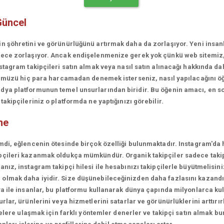
Güncel
in şöhretini ve görünürlüğünü artırmak daha da zorlaşıyor. Yeni insa
erece zorlaşıyor. Ancak endişelenmenize gerek yok çünkü web sitemiz
stagram takipçileri satın almak veya nasıl satın alınacağı hakkında da
rünümüzü hiç para harcamadan denemek isterseniz, nasıl yapılacağını ö
ya platformunun temel unsurlarından biridir. Bu öğenin amacı, en son
akipçileriniz o platformda ne yaptığınızı görebilir.
me
mdi, eğlencenin ötesinde birçok özelliği bulunmaktadır. Instagram'da 
çileri kazanmak oldukça mümkündür. Organik takipçiler sadece takipçi
ız, instagram takipçi hilesi ile hesabınızı takipçilerle büyütmelisini
olmak daha iyidir. Size düşünebileceğinizden daha fazlasını kazandı
a ile insanlar, bu platformu kullanarak dünya çapında milyonlarca kul
lar, ürünlerini veya hizmetlerini satarlar ve görünürlüklerini arttırırl
lelere ulaşmak için farklı yöntemler denerler ve takipçi satın almak bu