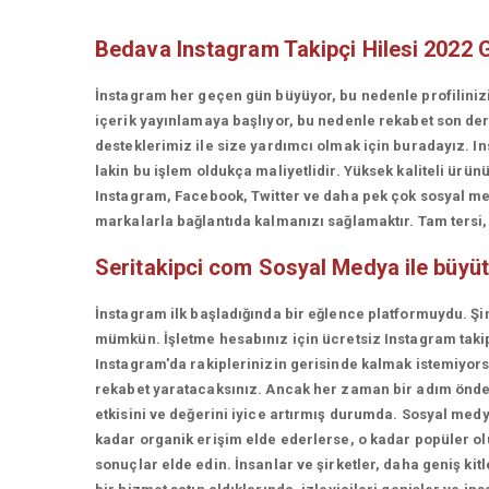
Bedava Instagram Takipçi Hilesi 2022 
İnstagram her geçen gün büyüyor, bu nedenle profiliniz
içerik yayınlamaya başlıyor, bu nedenle rekabet son d
desteklerimiz ile size yardımcı olmak için buradayız. In
lakin bu işlem oldukça maliyetlidir. Yüksek kaliteli ü
Instagram, Facebook, Twitter ve daha pek çok sosyal med
markalarla bağlantıda kalmanızı sağlamaktır. Tam tersi, t
Seritakipci com
Sosyal Medya ile büyü
İnstagram ilk başladığında bir eğlence platformuydu. Şi
mümkün. İşletme hesabınız için ücretsiz Instagram takip
Instagram'da rakiplerinizin gerisinde kalmak istemiyorsan
rekabet yaratacaksınız. Ancak her zaman bir adım önde 
etkisini ve değerini iyice artırmış durumda. Sosyal medy
kadar organik erişim elde ederlerse, o kadar popüler olur
sonuçlar elde edin. İnsanlar ve şirketler, daha geniş kit