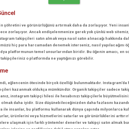
Güncel
in şöhretini ve görünürlüğünü artırmak daha da zorlaşıyor. Yeni insa
erece zorlaşıyor. Ancak endişelenmenize gerek yok çünkü web sitemiz
stagram takipçileri satın almak veya nasıl satın alınacağı hakkında da
rünümüzü hiç para harcamadan denemek isterseniz, nasıl yapılacağını ö
ya platformunun temel unsurlarından biridir. Bu öğenin amacı, en son
akipçileriniz o platformda ne yaptığınızı görebilir.
tme
mdi, eğlencenin ötesinde birçok özelliği bulunmaktadır. Instagram'da 
çileri kazanmak oldukça mümkündür. Organik takipçiler sadece takipçi
ız, instagram takipçi hilesi ile hesabınızı takipçilerle büyütmelisini
olmak daha iyidir. Size düşünebileceğinizden daha fazlasını kazandı
a ile insanlar, bu platformu kullanarak dünya çapında milyonlarca kul
lar, ürünlerini veya hizmetlerini satarlar ve görünürlüklerini arttırırl
lelere ulaşmak için farklı yöntemler denerler ve takipçi satın almak bu