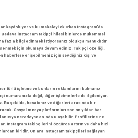
nlar kaydoluyor ve bu makaleyi okurken Instagram'da
, Bedava instagram takipçi hilesi binlerce mükemmel
ha fazla bilgi edinmek istiyorsanız oldukça mantıklıdır
ğrenmek için okumaya devam ediniz. Takipçi özelliği,
 haberlere erişebilmeniz için sevdiğiniz kişi ve
her türlü işletme ve bunların reklamlarını bulmanız
 numaranızla değil, diğer işletmelerle de ilgileniyor.
z. Bu şekilde, hesabınız ve diğerleri arasında bir
racak. Sosyal medya platformları son on yıldan beri
lanıcıya neredeyse anında ulaşabilir. Profillerine ne
ar. Instagram takipçilerini özgürce artırın ve daha hızlı
nlardan biridir. Onlara Instagram takipçileri sağlayan