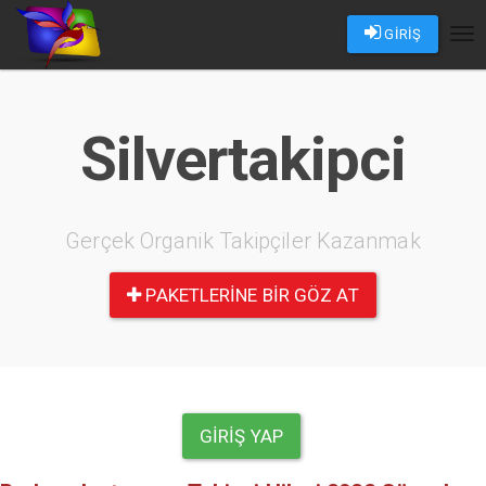
GİRİŞ
Tog
nav
Silvertakipci
Gerçek Organik Takipçiler Kazanmak
PAKETLERINE BIR GÖZ AT
GIRIŞ YAP