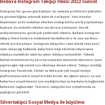
Bedava Instagram Takipçi Hilesi 2022 Güncel
İnstagram her geçen gün büyüyor, bu nedenle profilinizin şöhretini
ve görünürlüğünü artırmak daha da zorlaşıyor. Yeni insanlar
kaydoluyor ve bu makaleyi okurken Instagram'da içerik yayınlamaya
başlıyor, bu nedenle rekabet son derece zorlaşıyor. Ancak
endişelenmenize gerek yok çünkü web sitemiz, Bedava instagram
takipçi hilesi binlerce mükemmel desteklerimiz ile size yardımcı
olmak için buradayız. Instagram takipçileri satın almak veya nasıl
satın alınacağı hakkında daha fazla bilgi edinmek istiyorsanız
oldukça mantıklıdır lakin bu işlem oldukça maliyetlidir. Yüksek
kaliteli ürünümüzü hiç para harcamadan denemek isterseniz, nasıl
yapılacağını öğrenmek için okumaya devam ediniz. Takipçi özelliği,
Instagram, Facebook, Twitter ve daha pek çok sosyal medya
platformunun temel unsurlarından biridir. Bu öğenin amacı, en son
haberlere erişebilmeniz için sevdiğiniz kişi ve markalarla bağlantıda
kalmanızı sağlamaktır. Tam tersi, takipçileriniz o platformda ne
yaptığınızı görebilir.
Silvertakipci
Sosyal Medya ile büyütme