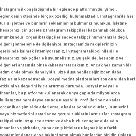
İnstagram ilk başladığında bir eğlence platformuydu. Şimdi,
eğlencenin ötesinde birçok özelliği bulunmaktadır. Instagram'da her
türlü işletme ve bunların reklamlarını bulmanız mümkün. İşletme
hesabınız için ücretsiz Instagram takipçileri kazanmak oldukça
mümkündür. Organik takipçiler sadece takipçi numaranızla değil,
diğer işletmelerle de ilgileniyor. Instagram'da rakiplerinizin
gerisinde kalmak istemiyorsanız, instagram takipçi hilesi ile
hesabınızı takipçilerle büyütmelisiniz. Bu şekilde, hesabınız ve
diğerleri arasında bir rekabet yaratacaksınız. Ancak her zaman bir
adım önde olmak daha iyidir. Size düşünebileceğinizden daha
fazlasını kazandıracak. Sosyal medya platformları son on yıldan beri
etkisini ve değerini iyice artırmış durumda. Sosyal medya ile
insanlar, bu platformu kullanarak dünya çapında milyonlarca
kullanıcıya neredeyse anında ulaşabilir. Profillerine ne kadar
organik erişim elde ederlerse, o kadar popüler olurlar, ürünlerini
veya hizmetlerini satarlar ve görünürlüklerini arttırırlar. Instagram
takipçilerini özgürce artırın ve daha hızlı sonuçlar elde edin.
İnsanlar ve şirketler, daha geniş kitlelere ulaşmak için farklı
yöntemler denerler ve takipçi satın almak bunlardan biridir. Onlara