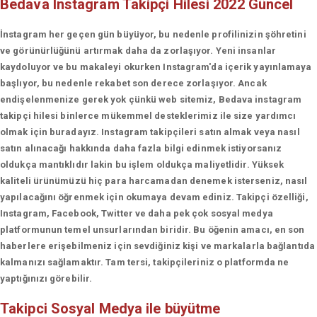
Bedava Instagram Takipçi Hilesi 2022 Güncel
İnstagram her geçen gün büyüyor, bu nedenle profilinizin şöhretini
ve görünürlüğünü artırmak daha da zorlaşıyor. Yeni insanlar
kaydoluyor ve bu makaleyi okurken Instagram'da içerik yayınlamaya
başlıyor, bu nedenle rekabet son derece zorlaşıyor. Ancak
endişelenmenize gerek yok çünkü web sitemiz, Bedava instagram
takipçi hilesi binlerce mükemmel desteklerimiz ile size yardımcı
olmak için buradayız. Instagram takipçileri satın almak veya nasıl
satın alınacağı hakkında daha fazla bilgi edinmek istiyorsanız
oldukça mantıklıdır lakin bu işlem oldukça maliyetlidir. Yüksek
kaliteli ürünümüzü hiç para harcamadan denemek isterseniz, nasıl
yapılacağını öğrenmek için okumaya devam ediniz. Takipçi özelliği,
Instagram, Facebook, Twitter ve daha pek çok sosyal medya
platformunun temel unsurlarından biridir. Bu öğenin amacı, en son
haberlere erişebilmeniz için sevdiğiniz kişi ve markalarla bağlantıda
kalmanızı sağlamaktır. Tam tersi, takipçileriniz o platformda ne
yaptığınızı görebilir.
Takipci
Sosyal Medya ile büyütme