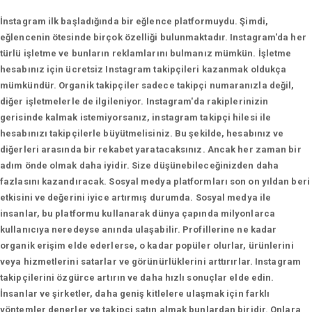
İnstagram ilk başladığında bir eğlence platformuydu. Şimdi,
eğlencenin ötesinde birçok özelliği bulunmaktadır. Instagram'da her
türlü işletme ve bunların reklamlarını bulmanız mümkün. İşletme
hesabınız için ücretsiz Instagram takipçileri kazanmak oldukça
mümkündür. Organik takipçiler sadece takipçi numaranızla değil,
diğer işletmelerle de ilgileniyor. Instagram'da rakiplerinizin
gerisinde kalmak istemiyorsanız, instagram takipçi hilesi ile
hesabınızı takipçilerle büyütmelisiniz. Bu şekilde, hesabınız ve
diğerleri arasında bir rekabet yaratacaksınız. Ancak her zaman bir
adım önde olmak daha iyidir. Size düşünebileceğinizden daha
fazlasını kazandıracak. Sosyal medya platformları son on yıldan beri
etkisini ve değerini iyice artırmış durumda. Sosyal medya ile
insanlar, bu platformu kullanarak dünya çapında milyonlarca
kullanıcıya neredeyse anında ulaşabilir. Profillerine ne kadar
organik erişim elde ederlerse, o kadar popüler olurlar, ürünlerini
veya hizmetlerini satarlar ve görünürlüklerini arttırırlar. Instagram
takipçilerini özgürce artırın ve daha hızlı sonuçlar elde edin.
İnsanlar ve şirketler, daha geniş kitlelere ulaşmak için farklı
yöntemler denerler ve takipçi satın almak bunlardan biridir. Onlara