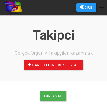
GİRİŞ
Tog
nav
Takipci
Gerçek Organik Takipçiler Kazanmak
PAKETLERINE BIR GÖZ AT
GIRIŞ YAP