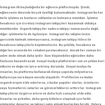
İnstagram ilk başladığında bir eğlence platformuydu. Şimdi,
eğlencenin ötesinde birçok özelliği bulunmaktadır. Instagram'da her
türlü işletme ve bunların reklamlarını bulmanız mümkün. İşletme
hesabınız için ücretsiz Instagram takipçileri kazanmak oldukça
mümkündür. Organik takipçiler sadece takipçi numaranızla değil,
diğer işletmelerle de ilgileniyor. Instagram'da rakiplerinizin
gerisinde kalmak istemiyorsanız, instagram takipçi hilesi ile
hesabınızı takipçilerle büyütmelisiniz. Bu şekilde, hesabınız ve
diğerleri arasında bir rekabet yaratacaksınız. Ancak her zaman bir
adım önde olmak daha iyidir. Size düşünebileceğinizden daha
fazlasını kazandıracak. Sosyal medya platformları son on yıldan beri
etkisini ve değerini iyice artırmış durumda. Sosyal medya ile
insanlar, bu platformu kullanarak dünya çapında milyonlarca
kullanıcıya neredeyse anında ulaşabilir. Profillerine ne kadar
organik erişim elde ederlerse, o kadar popüler olurlar, ürünlerini
veya hizmetlerini satarlar ve görünürlüklerini arttırırlar. Instagram
takipçilerini özgürce artırın ve daha hızlı sonuçlar elde edin.
İnsanlar ve şirketler, daha geniş kitlelere ulaşmak için farklı
yöntemler denerler ve takipçi satın almak bunlardan biridir. Onlara