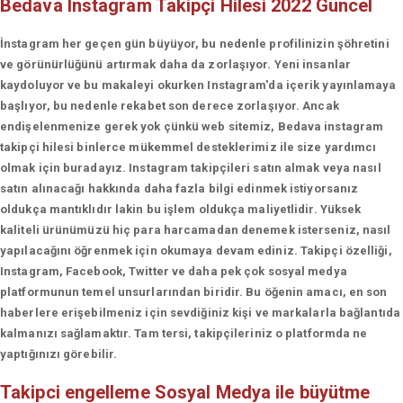
Bedava Instagram Takipçi Hilesi 2022 Güncel
İnstagram her geçen gün büyüyor, bu nedenle profilinizin şöhretini
ve görünürlüğünü artırmak daha da zorlaşıyor. Yeni insanlar
kaydoluyor ve bu makaleyi okurken Instagram'da içerik yayınlamaya
başlıyor, bu nedenle rekabet son derece zorlaşıyor. Ancak
endişelenmenize gerek yok çünkü web sitemiz, Bedava instagram
takipçi hilesi binlerce mükemmel desteklerimiz ile size yardımcı
olmak için buradayız. Instagram takipçileri satın almak veya nasıl
satın alınacağı hakkında daha fazla bilgi edinmek istiyorsanız
oldukça mantıklıdır lakin bu işlem oldukça maliyetlidir. Yüksek
kaliteli ürünümüzü hiç para harcamadan denemek isterseniz, nasıl
yapılacağını öğrenmek için okumaya devam ediniz. Takipçi özelliği,
Instagram, Facebook, Twitter ve daha pek çok sosyal medya
platformunun temel unsurlarından biridir. Bu öğenin amacı, en son
haberlere erişebilmeniz için sevdiğiniz kişi ve markalarla bağlantıda
kalmanızı sağlamaktır. Tam tersi, takipçileriniz o platformda ne
yaptığınızı görebilir.
Takipci engelleme
Sosyal Medya ile büyütme