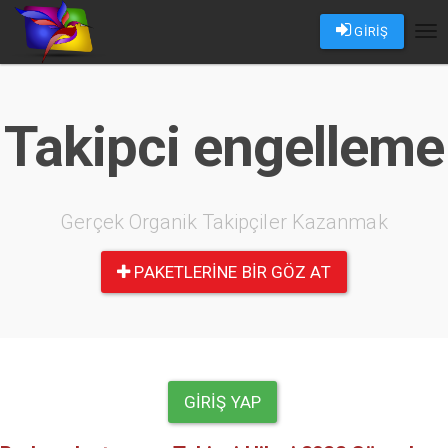
GİRİŞ
Tog
nav
Takipci engelleme
Gerçek Organik Takipçiler Kazanmak
PAKETLERINE BIR GÖZ AT
GIRIŞ YAP