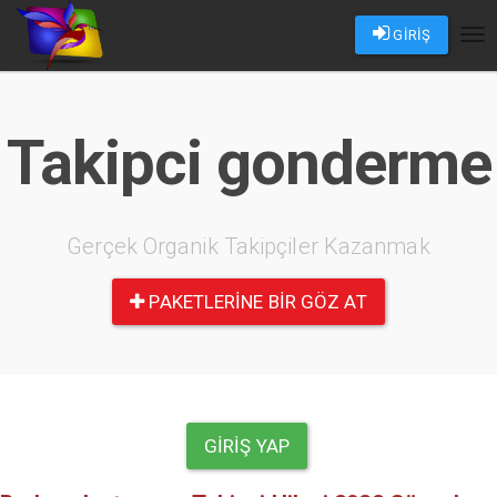
GİRİŞ
Tog
nav
Takipci gonderme
Gerçek Organik Takipçiler Kazanmak
PAKETLERINE BIR GÖZ AT
GIRIŞ YAP