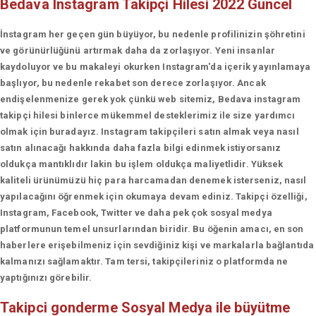
Bedava Instagram Takipçi Hilesi 2022 Güncel
İnstagram her geçen gün büyüyor, bu nedenle profilinizin şöhretini
ve görünürlüğünü artırmak daha da zorlaşıyor. Yeni insanlar
kaydoluyor ve bu makaleyi okurken Instagram'da içerik yayınlamaya
başlıyor, bu nedenle rekabet son derece zorlaşıyor. Ancak
endişelenmenize gerek yok çünkü web sitemiz, Bedava instagram
takipçi hilesi binlerce mükemmel desteklerimiz ile size yardımcı
olmak için buradayız. Instagram takipçileri satın almak veya nasıl
satın alınacağı hakkında daha fazla bilgi edinmek istiyorsanız
oldukça mantıklıdır lakin bu işlem oldukça maliyetlidir. Yüksek
kaliteli ürünümüzü hiç para harcamadan denemek isterseniz, nasıl
yapılacağını öğrenmek için okumaya devam ediniz. Takipçi özelliği,
Instagram, Facebook, Twitter ve daha pek çok sosyal medya
platformunun temel unsurlarından biridir. Bu öğenin amacı, en son
haberlere erişebilmeniz için sevdiğiniz kişi ve markalarla bağlantıda
kalmanızı sağlamaktır. Tam tersi, takipçileriniz o platformda ne
yaptığınızı görebilir.
Takipci gonderme
Sosyal Medya ile büyütme