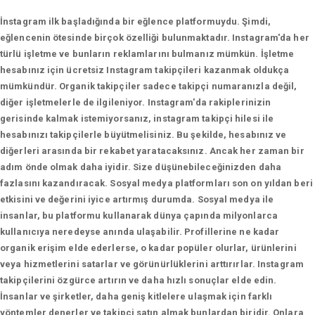
İnstagram ilk başladığında bir eğlence platformuydu. Şimdi,
eğlencenin ötesinde birçok özelliği bulunmaktadır. Instagram'da her
türlü işletme ve bunların reklamlarını bulmanız mümkün. İşletme
hesabınız için ücretsiz Instagram takipçileri kazanmak oldukça
mümkündür. Organik takipçiler sadece takipçi numaranızla değil,
diğer işletmelerle de ilgileniyor. Instagram'da rakiplerinizin
gerisinde kalmak istemiyorsanız, instagram takipçi hilesi ile
hesabınızı takipçilerle büyütmelisiniz. Bu şekilde, hesabınız ve
diğerleri arasında bir rekabet yaratacaksınız. Ancak her zaman bir
adım önde olmak daha iyidir. Size düşünebileceğinizden daha
fazlasını kazandıracak. Sosyal medya platformları son on yıldan beri
etkisini ve değerini iyice artırmış durumda. Sosyal medya ile
insanlar, bu platformu kullanarak dünya çapında milyonlarca
kullanıcıya neredeyse anında ulaşabilir. Profillerine ne kadar
organik erişim elde ederlerse, o kadar popüler olurlar, ürünlerini
veya hizmetlerini satarlar ve görünürlüklerini arttırırlar. Instagram
takipçilerini özgürce artırın ve daha hızlı sonuçlar elde edin.
İnsanlar ve şirketler, daha geniş kitlelere ulaşmak için farklı
yöntemler denerler ve takipçi satın almak bunlardan biridir. Onlara