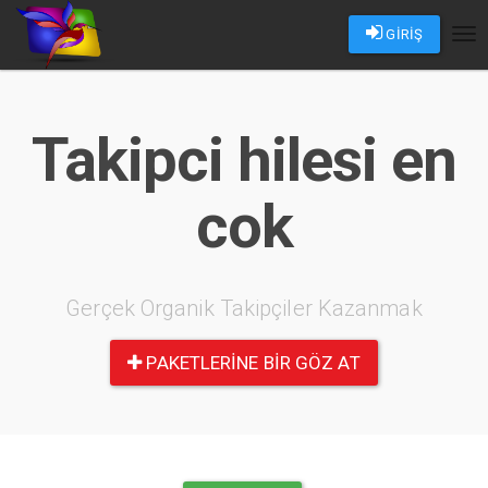
GİRİŞ
Tog
nav
Takipci hilesi en
cok
Gerçek Organik Takipçiler Kazanmak
PAKETLERINE BIR GÖZ AT