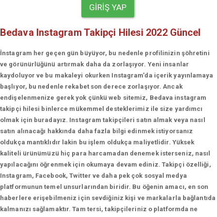
GIRIŞ YAP
Bedava Instagram Takipçi Hilesi 2022 Güncel
İnstagram her geçen gün büyüyor, bu nedenle profilinizin şöhretini
ve görünürlüğünü artırmak daha da zorlaşıyor. Yeni insanlar
kaydoluyor ve bu makaleyi okurken Instagram'da içerik yayınlamaya
başlıyor, bu nedenle rekabet son derece zorlaşıyor. Ancak
endişelenmenize gerek yok çünkü web sitemiz, Bedava instagram
takipçi hilesi binlerce mükemmel desteklerimiz ile size yardımcı
olmak için buradayız. Instagram takipçileri satın almak veya nasıl
satın alınacağı hakkında daha fazla bilgi edinmek istiyorsanız
oldukça mantıklıdır lakin bu işlem oldukça maliyetlidir. Yüksek
kaliteli ürünümüzü hiç para harcamadan denemek isterseniz, nasıl
yapılacağını öğrenmek için okumaya devam ediniz. Takipçi özelliği,
Instagram, Facebook, Twitter ve daha pek çok sosyal medya
platformunun temel unsurlarından biridir. Bu öğenin amacı, en son
haberlere erişebilmeniz için sevdiğiniz kişi ve markalarla bağlantıda
kalmanızı sağlamaktır. Tam tersi, takipçileriniz o platformda ne