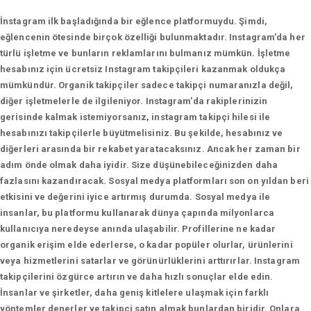
İnstagram ilk başladığında bir eğlence platformuydu. Şimdi,
eğlencenin ötesinde birçok özelliği bulunmaktadır. Instagram'da her
türlü işletme ve bunların reklamlarını bulmanız mümkün. İşletme
hesabınız için ücretsiz Instagram takipçileri kazanmak oldukça
mümkündür. Organik takipçiler sadece takipçi numaranızla değil,
diğer işletmelerle de ilgileniyor. Instagram'da rakiplerinizin
gerisinde kalmak istemiyorsanız, instagram takipçi hilesi ile
hesabınızı takipçilerle büyütmelisiniz. Bu şekilde, hesabınız ve
diğerleri arasında bir rekabet yaratacaksınız. Ancak her zaman bir
adım önde olmak daha iyidir. Size düşünebileceğinizden daha
fazlasını kazandıracak. Sosyal medya platformları son on yıldan beri
etkisini ve değerini iyice artırmış durumda. Sosyal medya ile
insanlar, bu platformu kullanarak dünya çapında milyonlarca
kullanıcıya neredeyse anında ulaşabilir. Profillerine ne kadar
organik erişim elde ederlerse, o kadar popüler olurlar, ürünlerini
veya hizmetlerini satarlar ve görünürlüklerini arttırırlar. Instagram
takipçilerini özgürce artırın ve daha hızlı sonuçlar elde edin.
İnsanlar ve şirketler, daha geniş kitlelere ulaşmak için farklı
yöntemler denerler ve takipçi satın almak bunlardan biridir. Onlara