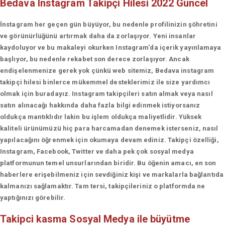
Bedava Instagram Takipçi Hilesi 2022 Güncel
İnstagram her geçen gün büyüyor, bu nedenle profilinizin şöhretini
ve görünürlüğünü artırmak daha da zorlaşıyor. Yeni insanlar
kaydoluyor ve bu makaleyi okurken Instagram'da içerik yayınlamaya
başlıyor, bu nedenle rekabet son derece zorlaşıyor. Ancak
endişelenmenize gerek yok çünkü web sitemiz, Bedava instagram
takipçi hilesi binlerce mükemmel desteklerimiz ile size yardımcı
olmak için buradayız. Instagram takipçileri satın almak veya nasıl
satın alınacağı hakkında daha fazla bilgi edinmek istiyorsanız
oldukça mantıklıdır lakin bu işlem oldukça maliyetlidir. Yüksek
kaliteli ürünümüzü hiç para harcamadan denemek isterseniz, nasıl
yapılacağını öğrenmek için okumaya devam ediniz. Takipçi özelliği,
Instagram, Facebook, Twitter ve daha pek çok sosyal medya
platformunun temel unsurlarından biridir. Bu öğenin amacı, en son
haberlere erişebilmeniz için sevdiğiniz kişi ve markalarla bağlantıda
kalmanızı sağlamaktır. Tam tersi, takipçileriniz o platformda ne
yaptığınızı görebilir.
Takipci kasma
Sosyal Medya ile büyütme