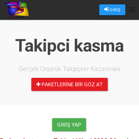
GİRİŞ
Tog
nav
Takipci kasma
Gerçek Organik Takipçiler Kazanmak
PAKETLERINE BIR GÖZ AT
GIRIŞ YAP