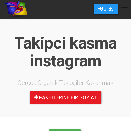
GİRİŞ
Tog
nav
Takipci kasma
instagram
Gerçek Organik Takipçiler Kazanmak
PAKETLERINE BIR GÖZ AT