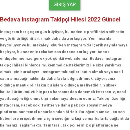
GIRIŞ YAP
Bedava Instagram Takipçi Hilesi 2022 Güncel
İnstagram her geçen gün büyüyor, bu nedenle profilinizin şöhretini
ve görünürlüğünü artırmak daha da zorlaşıyor. Yeni insanlar
kaydoluyor ve bu makaleyi okurken Instagram'da içerik yayınlamaya
başlıyor, bu nedenle rekabet son derece zorlaşıyor. Ancak
endişelenmenize gerek yok çünkü web sitemiz, Bedava instagram
takipçi hilesi binlerce mükemmel desteklerimiz ile size yardımcı
olmak için buradayız. Instagram takipçileri satın almak veya nasıl
satın alınacağı hakkında daha fazla bilgi edinmek istiyorsanız
oldukça mantıklıdır lakin bu işlem oldukça maliyetlidir. Yüksek
kaliteli ürünümüzü hiç para harcamadan denemek isterseniz, nasıl
yapılacağını öğrenmek için okumaya devam ediniz. Takipçi özelliği,
Instagram, Facebook, Twitter ve daha pek çok sosyal medya
platformunun temel unsurlarından biridir. Bu öğenin amacı, en son
haberlere erişebilmeniz için sevdiğiniz kişi ve markalarla bağlantıda
kalmanızı sağlamaktır. Tam tersi, takipçileriniz o platformda ne