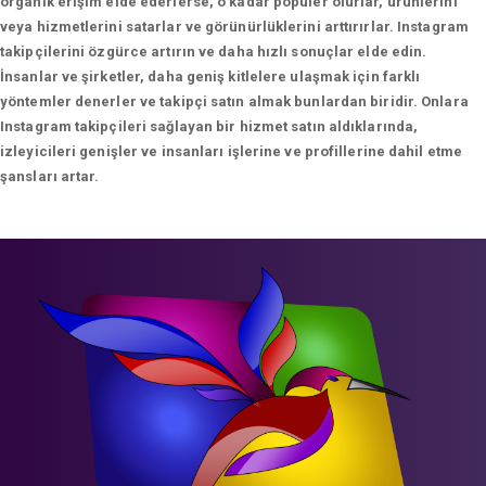
organik erişim elde ederlerse, o kadar popüler olurlar, ürünlerini
veya hizmetlerini satarlar ve görünürlüklerini arttırırlar. Instagram
takipçilerini özgürce artırın ve daha hızlı sonuçlar elde edin.
İnsanlar ve şirketler, daha geniş kitlelere ulaşmak için farklı
yöntemler denerler ve takipçi satın almak bunlardan biridir. Onlara
Instagram takipçileri sağlayan bir hizmet satın aldıklarında,
izleyicileri genişler ve insanları işlerine ve profillerine dahil etme
şansları artar.