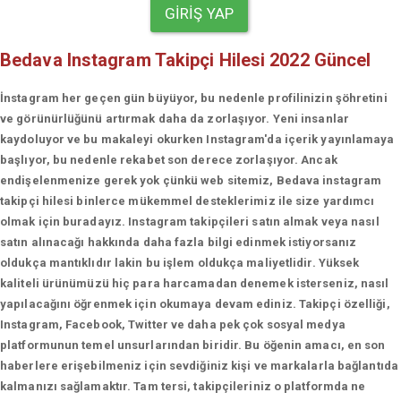
GIRIŞ YAP
Bedava Instagram Takipçi Hilesi 2022 Güncel
İnstagram her geçen gün büyüyor, bu nedenle profilinizin şöhretini
ve görünürlüğünü artırmak daha da zorlaşıyor. Yeni insanlar
kaydoluyor ve bu makaleyi okurken Instagram'da içerik yayınlamaya
başlıyor, bu nedenle rekabet son derece zorlaşıyor. Ancak
endişelenmenize gerek yok çünkü web sitemiz, Bedava instagram
takipçi hilesi binlerce mükemmel desteklerimiz ile size yardımcı
olmak için buradayız. Instagram takipçileri satın almak veya nasıl
satın alınacağı hakkında daha fazla bilgi edinmek istiyorsanız
oldukça mantıklıdır lakin bu işlem oldukça maliyetlidir. Yüksek
kaliteli ürünümüzü hiç para harcamadan denemek isterseniz, nasıl
yapılacağını öğrenmek için okumaya devam ediniz. Takipçi özelliği,
Instagram, Facebook, Twitter ve daha pek çok sosyal medya
platformunun temel unsurlarından biridir. Bu öğenin amacı, en son
haberlere erişebilmeniz için sevdiğiniz kişi ve markalarla bağlantıda
kalmanızı sağlamaktır. Tam tersi, takipçileriniz o platformda ne