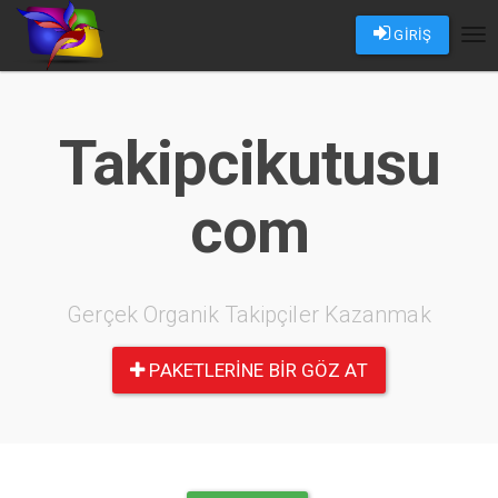
GİRİŞ
Tog
nav
Takipcikutusu
com
Gerçek Organik Takipçiler Kazanmak
PAKETLERINE BIR GÖZ AT