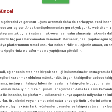
Güncel
in şöhretini ve görünürlüğünü artırmak daha da zorlaşıyor. Yeni insa
erece zorlaşıyor. Ancak endişelenmenize gerek yok çünkü web sitemiz
stagram takipçileri satın almak veya nasıl satın alınacağı hakkında da
rünümüzü hiç para harcamadan denemek isterseniz, nasıl yapılacağını ö
ya platformunun temel unsurlarından biridir. Bu öğenin amacı, en son
akipçileriniz o platformda ne yaptığınızı görebilir.
mdi, eğlencenin ötesinde birçok özelliği bulunmaktadır. Instagram'da 
çileri kazanmak oldukça mümkündür. Organik takipçiler sadece takipçi
ız, instagram takipçi hilesi ile hesabınızı takipçilerle büyütmelisini
olmak daha iyidir. Size düşünebileceğinizden daha fazlasını kazandı
a ile insanlar, bu platformu kullanarak dünya çapında milyonlarca kul
lar, ürünlerini veya hizmetlerini satarlar ve görünürlüklerini arttırırl
lelere ulaşmak için farklı yöntemler denerler ve takipçi satın almak bu