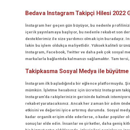
Bedava Instagram Takipçi Hilesi 2022 
İnstagram her geçen gün büyüyor, bu nedenle profiliniz
içerik yayınlamaya başlıyor, bu nedenle rekabet son d
desteklerimiz ile size yardımcı olmak için buradayız. In
lakin bu işlem oldukça maliyetlidir. Yüksek kaliteli ü
Instagram, Facebook, Twitter ve daha pek çok sosyal med
markalarla bağlantıda kalmanızı sağlamaktır. Tam tersi, t
Takipkasma
Sosyal Medya ile büyütme
İnstagram ilk başladığında bir eğlence platformuydu. Şi
mümkün. İşletme hesabınız için ücretsiz Instagram takip
Instagram'da rakiplerinizin gerisinde kalmak istemiyorsan
rekabet yaratacaksınız. Ancak her zaman bir adım önde 
etkisini ve değerini iyice artırmış durumda. Sosyal medy
kadar organik erişim elde ederlerse, o kadar popüler olur
sonuçlar elde edin. İnsanlar ve şirketler, daha geniş kit