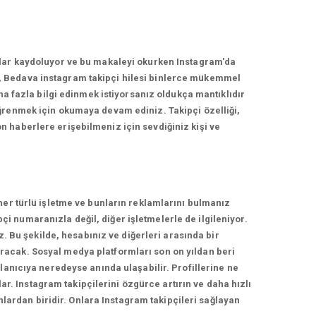
nlar kaydoluyor ve bu makaleyi okurken Instagram'da
, Bedava instagram takipçi hilesi binlerce mükemmel
ha fazla bilgi edinmek istiyorsanız oldukça mantıklıdır
ğrenmek için okumaya devam ediniz. Takipçi özelliği,
 haberlere erişebilmeniz için sevdiğiniz kişi ve
her türlü işletme ve bunların reklamlarını bulmanız
 numaranızla değil, diğer işletmelerle de ilgileniyor.
z. Bu şekilde, hesabınız ve diğerleri arasında bir
racak. Sosyal medya platformları son on yıldan beri
lanıcıya neredeyse anında ulaşabilir. Profillerine ne
ar. Instagram takipçilerini özgürce artırın ve daha hızlı
nlardan biridir. Onlara Instagram takipçileri sağlayan