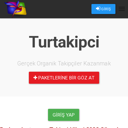
GİRİŞ
Tog
nav
Turtakipci
Gerçek Organik Takipçiler Kazanmak
PAKETLERINE BIR GÖZ AT
GIRIŞ YAP