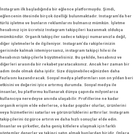
İnstagram ilk başladığında bir eğlence platformuydu. Şimdi,
eğlencenin ötesinde birçok özelliği bulunmaktadır. Instagram'da her
türlü işletme ve bunların reklamlarını bulmanız mümkün. İşletme
hesabınız için ücretsiz Instagram takipçileri kazanmak oldukça
mümkündür. Organik takipçiler sadece takipçi numaranızla değil,
diğer işletmelerle de ilgileniyor. Instagram'da rakiplerinizin
gerisinde kalmak istemiyorsanız, instagram takipçi hilesi ile
hesabınızı takipçilerle büyütmelisiniz. Bu şekilde, hesabınız ve
diğerleri arasında bir rekabet yaratacaksınız. Ancak her zaman bir
adım önde olmak daha iyidir. Size düşünebileceğinizden daha
fazlasını kazandıracak. Sosyal medya platformları son on yıldan beri
etkisini ve değerini iyice artırmış durumda. Sosyal medya ile
insanlar, bu platformu kullanarak dünya çapında milyonlarca
kullanıcıya neredeyse anında ulaşabilir. Profillerine ne kadar
organik erişim elde ederlerse, o kadar popüler olurlar, ürünlerini
veya hizmetlerini satarlar ve görünürlüklerini arttırırlar. Instagram
takipçilerini özgürce artırın ve daha hızlı sonuçlar elde edin.
İnsanlar ve şirketler, daha geniş kitlelere ulaşmak için farklı
yöntemler denerler ve takipçi satın almak bunlardan biridir. Onlara