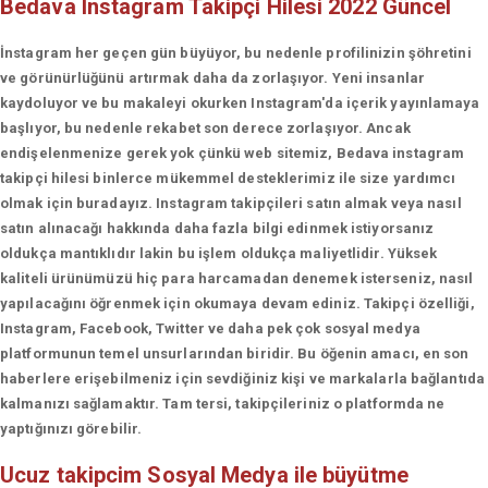
Bedava Instagram Takipçi Hilesi 2022 Güncel
İnstagram her geçen gün büyüyor, bu nedenle profilinizin şöhretini
ve görünürlüğünü artırmak daha da zorlaşıyor. Yeni insanlar
kaydoluyor ve bu makaleyi okurken Instagram'da içerik yayınlamaya
başlıyor, bu nedenle rekabet son derece zorlaşıyor. Ancak
endişelenmenize gerek yok çünkü web sitemiz, Bedava instagram
takipçi hilesi binlerce mükemmel desteklerimiz ile size yardımcı
olmak için buradayız. Instagram takipçileri satın almak veya nasıl
satın alınacağı hakkında daha fazla bilgi edinmek istiyorsanız
oldukça mantıklıdır lakin bu işlem oldukça maliyetlidir. Yüksek
kaliteli ürünümüzü hiç para harcamadan denemek isterseniz, nasıl
yapılacağını öğrenmek için okumaya devam ediniz. Takipçi özelliği,
Instagram, Facebook, Twitter ve daha pek çok sosyal medya
platformunun temel unsurlarından biridir. Bu öğenin amacı, en son
haberlere erişebilmeniz için sevdiğiniz kişi ve markalarla bağlantıda
kalmanızı sağlamaktır. Tam tersi, takipçileriniz o platformda ne
yaptığınızı görebilir.
Ucuz takipcim
Sosyal Medya ile büyütme