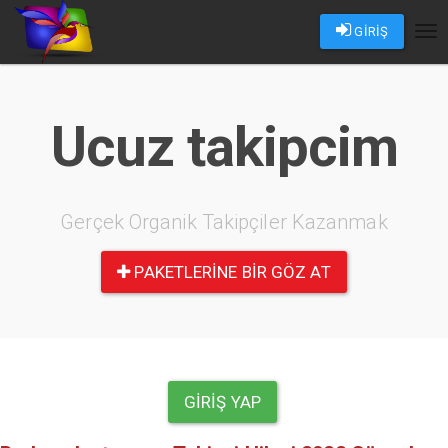
GİRİŞ
Tog
nav
Ucuz takipcim
Gerçek Organik Takipçiler Kazanmak
PAKETLERINE BIR GÖZ AT
GIRIŞ YAP