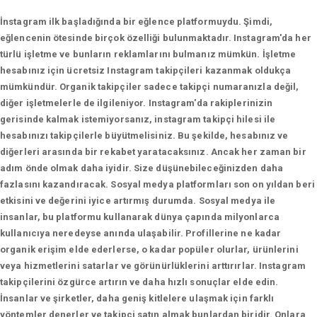
İnstagram ilk başladığında bir eğlence platformuydu. Şimdi,
eğlencenin ötesinde birçok özelliği bulunmaktadır. Instagram'da her
türlü işletme ve bunların reklamlarını bulmanız mümkün. İşletme
hesabınız için ücretsiz Instagram takipçileri kazanmak oldukça
mümkündür. Organik takipçiler sadece takipçi numaranızla değil,
diğer işletmelerle de ilgileniyor. Instagram'da rakiplerinizin
gerisinde kalmak istemiyorsanız, instagram takipçi hilesi ile
hesabınızı takipçilerle büyütmelisiniz. Bu şekilde, hesabınız ve
diğerleri arasında bir rekabet yaratacaksınız. Ancak her zaman bir
adım önde olmak daha iyidir. Size düşünebileceğinizden daha
fazlasını kazandıracak. Sosyal medya platformları son on yıldan beri
etkisini ve değerini iyice artırmış durumda. Sosyal medya ile
insanlar, bu platformu kullanarak dünya çapında milyonlarca
kullanıcıya neredeyse anında ulaşabilir. Profillerine ne kadar
organik erişim elde ederlerse, o kadar popüler olurlar, ürünlerini
veya hizmetlerini satarlar ve görünürlüklerini arttırırlar. Instagram
takipçilerini özgürce artırın ve daha hızlı sonuçlar elde edin.
İnsanlar ve şirketler, daha geniş kitlelere ulaşmak için farklı
yöntemler denerler ve takipçi satın almak bunlardan biridir. Onlara