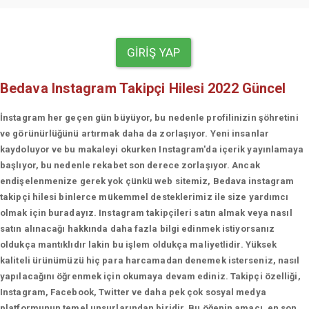
GIRIŞ YAP
Bedava Instagram Takipçi Hilesi 2022 Güncel
İnstagram her geçen gün büyüyor, bu nedenle profilinizin şöhretini
ve görünürlüğünü artırmak daha da zorlaşıyor. Yeni insanlar
kaydoluyor ve bu makaleyi okurken Instagram'da içerik yayınlamaya
başlıyor, bu nedenle rekabet son derece zorlaşıyor. Ancak
endişelenmenize gerek yok çünkü web sitemiz, Bedava instagram
takipçi hilesi binlerce mükemmel desteklerimiz ile size yardımcı
olmak için buradayız. Instagram takipçileri satın almak veya nasıl
satın alınacağı hakkında daha fazla bilgi edinmek istiyorsanız
oldukça mantıklıdır lakin bu işlem oldukça maliyetlidir. Yüksek
kaliteli ürünümüzü hiç para harcamadan denemek isterseniz, nasıl
yapılacağını öğrenmek için okumaya devam ediniz. Takipçi özelliği,
Instagram, Facebook, Twitter ve daha pek çok sosyal medya
platformunun temel unsurlarından biridir. Bu öğenin amacı, en son