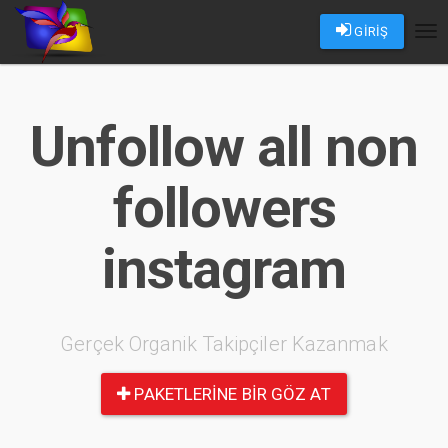
GİRİŞ
Tog
nav
Unfollow all non
followers
instagram
Gerçek Organik Takipçiler Kazanmak
PAKETLERINE BIR GÖZ AT