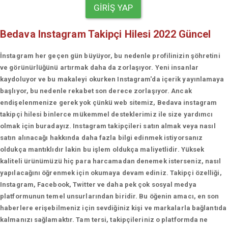
GIRIŞ YAP
Bedava Instagram Takipçi Hilesi 2022 Güncel
İnstagram her geçen gün büyüyor, bu nedenle profilinizin şöhretini
ve görünürlüğünü artırmak daha da zorlaşıyor. Yeni insanlar
kaydoluyor ve bu makaleyi okurken Instagram'da içerik yayınlamaya
başlıyor, bu nedenle rekabet son derece zorlaşıyor. Ancak
endişelenmenize gerek yok çünkü web sitemiz, Bedava instagram
takipçi hilesi binlerce mükemmel desteklerimiz ile size yardımcı
olmak için buradayız. Instagram takipçileri satın almak veya nasıl
satın alınacağı hakkında daha fazla bilgi edinmek istiyorsanız
oldukça mantıklıdır lakin bu işlem oldukça maliyetlidir. Yüksek
kaliteli ürünümüzü hiç para harcamadan denemek isterseniz, nasıl
yapılacağını öğrenmek için okumaya devam ediniz. Takipçi özelliği,
Instagram, Facebook, Twitter ve daha pek çok sosyal medya
platformunun temel unsurlarından biridir. Bu öğenin amacı, en son
haberlere erişebilmeniz için sevdiğiniz kişi ve markalarla bağlantıda
kalmanızı sağlamaktır. Tam tersi, takipçileriniz o platformda ne