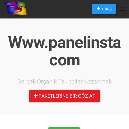
GİRİŞ
Tog
nav
Www.panelinsta
com
Gerçek Organik Takipçiler Kazanmak
PAKETLERINE BIR GÖZ AT