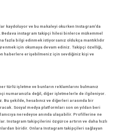
nlar kaydoluyor ve bu makaleyi okurken Instagram'da
, Bedava instagram takipçi hilesi binlerce mükemmel
ha fazla bilgi edinmek istiyorsanız oldukça mantıklıdır
ğrenmek için okumaya devam ediniz. Takipçi özelliği,
 haberlere erişebilmeniz için sevdiğiniz kişi ve
her türlü işletme ve bunların reklamlarını bulmanız
 numaranızla değil, diğer işletmelerle de ilgileniyor.
z. Bu şekilde, hesabınız ve diğerleri arasında bir
racak. Sosyal medya platformları son on yıldan beri
lanıcıya neredeyse anında ulaşabilir. Profillerine ne
ar. Instagram takipçilerini özgürce artırın ve daha hızlı
nlardan biridir. Onlara Instagram takipçileri sağlayan