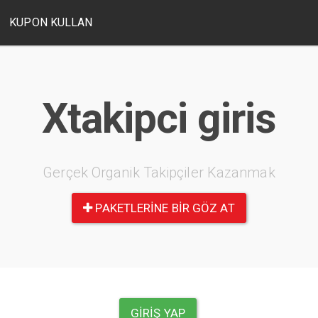
KUPON KULLAN
Xtakipci giris
Gerçek Organik Takipçiler Kazanmak
PAKETLERINE BIR GÖZ AT
GIRIŞ YAP