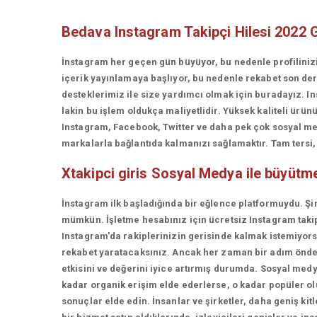
Bedava Instagram Takipçi Hilesi 2022 
İnstagram her geçen gün büyüyor, bu nedenle profiliniz
içerik yayınlamaya başlıyor, bu nedenle rekabet son d
desteklerimiz ile size yardımcı olmak için buradayız. In
lakin bu işlem oldukça maliyetlidir. Yüksek kaliteli ü
Instagram, Facebook, Twitter ve daha pek çok sosyal med
markalarla bağlantıda kalmanızı sağlamaktır. Tam tersi, t
Xtakipci giris
Sosyal Medya ile büyütm
İnstagram ilk başladığında bir eğlence platformuydu. Şi
mümkün. İşletme hesabınız için ücretsiz Instagram takip
Instagram'da rakiplerinizin gerisinde kalmak istemiyorsan
rekabet yaratacaksınız. Ancak her zaman bir adım önde 
etkisini ve değerini iyice artırmış durumda. Sosyal medy
kadar organik erişim elde ederlerse, o kadar popüler olur
sonuçlar elde edin. İnsanlar ve şirketler, daha geniş kit