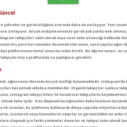
Güncel
in şöhretini ve görünürlüğünü artırmak daha da zorlaşıyor. Yeni insa
erece zorlaşıyor. Ancak endişelenmenize gerek yok çünkü web sitemiz
stagram takipçileri satın almak veya nasıl satın alınacağı hakkında da
rünümüzü hiç para harcamadan denemek isterseniz, nasıl yapılacağını ö
ya platformunun temel unsurlarından biridir. Bu öğenin amacı, en son
akipçileriniz o platformda ne yaptığınızı görebilir.
e
mdi, eğlencenin ötesinde birçok özelliği bulunmaktadır. Instagram'da 
çileri kazanmak oldukça mümkündür. Organik takipçiler sadece takipçi
ız, instagram takipçi hilesi ile hesabınızı takipçilerle büyütmelisini
olmak daha iyidir. Size düşünebileceğinizden daha fazlasını kazandı
a ile insanlar, bu platformu kullanarak dünya çapında milyonlarca kul
lar, ürünlerini veya hizmetlerini satarlar ve görünürlüklerini arttırırl
lelere ulaşmak için farklı yöntemler denerler ve takipçi satın almak bu