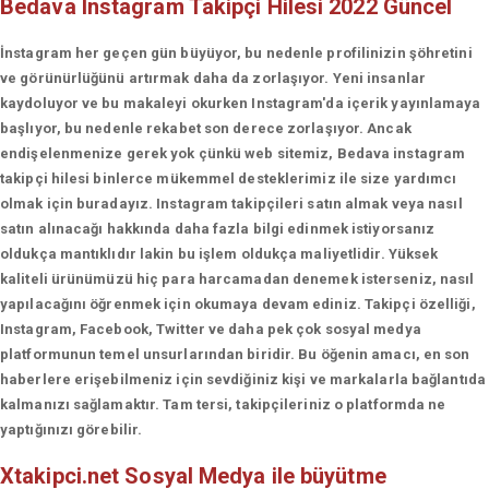
Bedava Instagram Takipçi Hilesi 2022 Güncel
İnstagram her geçen gün büyüyor, bu nedenle profilinizin şöhretini
ve görünürlüğünü artırmak daha da zorlaşıyor. Yeni insanlar
kaydoluyor ve bu makaleyi okurken Instagram'da içerik yayınlamaya
başlıyor, bu nedenle rekabet son derece zorlaşıyor. Ancak
endişelenmenize gerek yok çünkü web sitemiz, Bedava instagram
takipçi hilesi binlerce mükemmel desteklerimiz ile size yardımcı
olmak için buradayız. Instagram takipçileri satın almak veya nasıl
satın alınacağı hakkında daha fazla bilgi edinmek istiyorsanız
oldukça mantıklıdır lakin bu işlem oldukça maliyetlidir. Yüksek
kaliteli ürünümüzü hiç para harcamadan denemek isterseniz, nasıl
yapılacağını öğrenmek için okumaya devam ediniz. Takipçi özelliği,
Instagram, Facebook, Twitter ve daha pek çok sosyal medya
platformunun temel unsurlarından biridir. Bu öğenin amacı, en son
haberlere erişebilmeniz için sevdiğiniz kişi ve markalarla bağlantıda
kalmanızı sağlamaktır. Tam tersi, takipçileriniz o platformda ne
yaptığınızı görebilir.
Xtakipci.net
Sosyal Medya ile büyütme