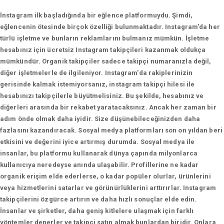
İnstagram ilk başladığında bir eğlence platformuydu. Şimdi,
eğlencenin ötesinde birçok özelliği bulunmaktadır. Instagram'da her
türlü işletme ve bunların reklamlarını bulmanız mümkün. İşletme
hesabınız için ücretsiz Instagram takipçileri kazanmak oldukça
mümkündür. Organik takipçiler sadece takipçi numaranızla değil,
diğer işletmelerle de ilgileniyor. Instagram'da rakiplerinizin
gerisinde kalmak istemiyorsanız, instagram takipçi hilesi ile
hesabınızı takipçilerle büyütmelisiniz. Bu şekilde, hesabınız ve
diğerleri arasında bir rekabet yaratacaksınız. Ancak her zaman bir
adım önde olmak daha iyidir. Size düşünebileceğinizden daha
fazlasını kazandıracak. Sosyal medya platformları son on yıldan beri
etkisini ve değerini iyice artırmış durumda. Sosyal medya ile
insanlar, bu platformu kullanarak dünya çapında milyonlarca
kullanıcıya neredeyse anında ulaşabilir. Profillerine ne kadar
organik erişim elde ederlerse, o kadar popüler olurlar, ürünlerini
veya hizmetlerini satarlar ve görünürlüklerini arttırırlar. Instagram
takipçilerini özgürce artırın ve daha hızlı sonuçlar elde edin.
İnsanlar ve şirketler, daha geniş kitlelere ulaşmak için farklı
yöntemler denerler ve takipçi satın almak bunlardan biridir. Onlara