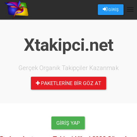
GİRİŞ
Tog
nav
Xtakipci.net
Gerçek Organik Takipçiler Kazanmak
PAKETLERINE BIR GÖZ AT
GIRIŞ YAP