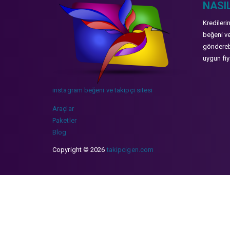
NASIL
Kredileri
beğeni ve
gönderebi
uygun fiya
instagram beğeni ve takipçi sitesi
Araçlar
Paketler
Blog
Copyright © 2026
takipcigen.com