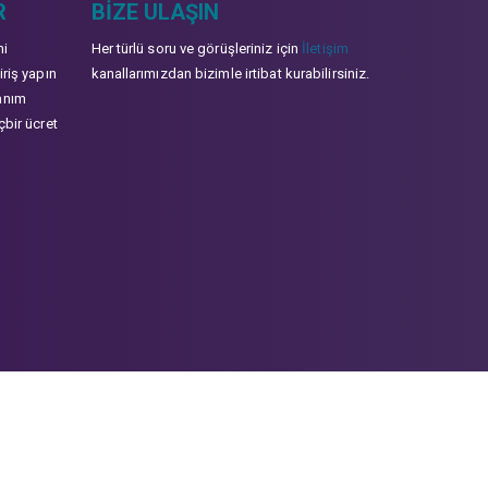
R
BIZE ULAŞIN
mi
Her türlü soru ve görüşleriniz için
İletişim
iriş yapın
kanallarımızdan bizimle irtibat kurabilirsiniz.
anım
çbir ücret